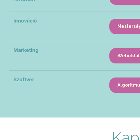
Innováció
Mestersége
Marketing
Weboldal 
Szoftver
Algoritmu
Kap