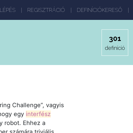
LÉPÉS
REGISZTRÁCIÓ
DEFINÍCIÓKERESŐ
301
definíció
ng Challenge”, vagyis
, hogy egy
interfész
y robot. Ehhez a
r számára triviális