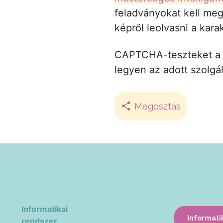
feladványokat kell meg
képről leolvasni a kara
CAPTCHA-teszteket 
legyen az adott szolgá
Megosztás
Informatikai
Informati
rendszer