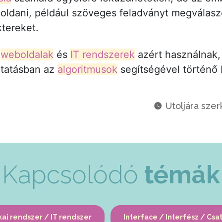
oldani, például szöveges feladványt megválasz
ktereket.
a
weboldalak
és
IT rendszerek
azért használnak,
ltatásban az
algoritmusok
segítségével történő 
Utoljára szer
Kapcsolódó
témák
kai rendszer / IT rendszer
Interface / Interfész / Csa