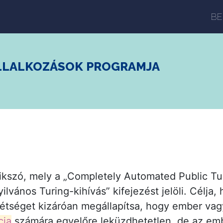
BE
LLALKOZÁSOK PROGRAMJA
zó, mely a „Completely Automated Public Turi
ilvános Turing-kihívás” kifejezést jelöli. Célja
étséget kizáróan megállapítsa, hogy ember vag
cia
számára egyelőre leküzdhetetlen, de az embe