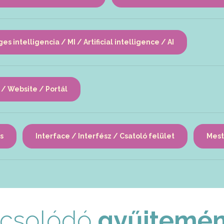
s intelligencia / MI / Artificial intelligence / AI
/ Website / Portál
s
Interface / Interfész / Csatoló felület
Meste
csolódó
gyűjtemé