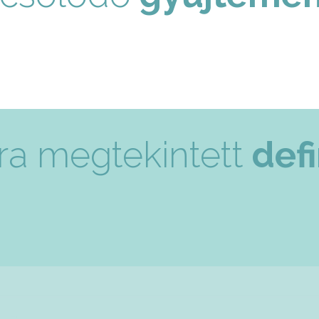
ra megtekintett
defi