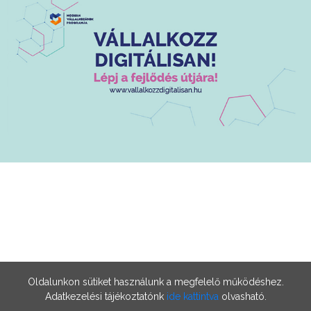
Oldalunkon sütiket használunk a megfelelő működéshez.
Adatkezelési tájékoztatónk
ide kattintva
olvasható.