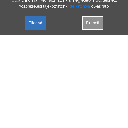
Oldalunkon sütiket használunk a megfelelő működéshez.
Adatkezelési tájékoztatónk
ide kattintva
olvasható.
Elfogad
Elutasít
Oldalunk célja a tájékoztatás. Minden tartalmat a legnagyobb gondossággal
állítottunk össze és rendszeresen ellenőrzünk, az itt szereplő információk
azonban nem tekintendők konkrét helyzetekre vonatkozó üzleti, jogi