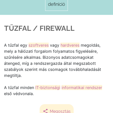
definíció
TŰZFAL / FIREWALL
A tűzfal egy
szoftveres
vagy
hardveres
megoldás,
mely a hálózati forgalom folyamatos figyelésére,
szűrésére alkalmas. Bizonyos adatcsomagokat
átenged, míg a rendszergazda által megszabott
szabályok szerint más csomagok továbbhaladását
megtiltja.
A tűzfal minden
IT-biztonsági
informatikai rendszer
első védvonala.
Megosztás