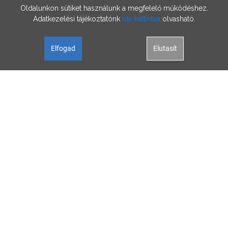
Oldalunkon sütiket használunk a megfelelő működéshez.
Adatkezelési tájékoztatónk
ide kattintva
olvasható.
Elfogad
Elutasít
Oldalunk célja a tájékoztatás. Minden tartalmat a legnagyobb gondossággal
állítottunk össze és rendszeresen ellenőrzünk, az itt szereplő információk