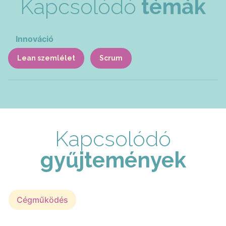
Kapcsolódó
témák
Innováció
Lean szemlélet
Scrum
Kapcsolódó
gyűjtemények
Cégműködés