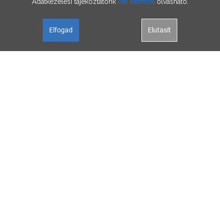
Adatkezelési tájékoztatónk
ide kattintva
olvasható.
Elfogad
Elutasít
Oldalunk célja a tájékoztatás. Minden tartalmat a legnagyobb gondossággal
állítottunk össze és rendszeresen ellenőrzünk, az itt szereplő információk
azonban nem tekintendők konkrét helyzetekre vonatkozó üzleti, jogi
tanácsadásnak, az információk alkalmazásából fakadó bármilyen jogi