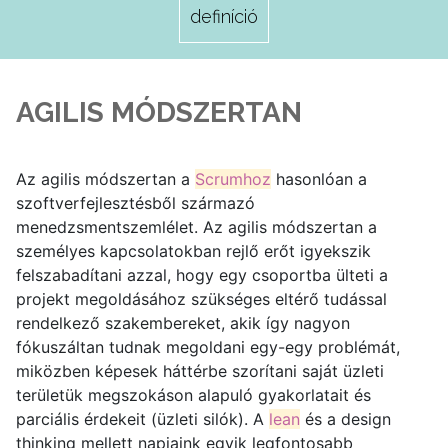
definíció
AGILIS MÓDSZERTAN
Az agilis módszertan a
Scrumhoz
hasonlóan a
szoftverfejlesztésből származó
menedzsmentszemlélet. Az agilis módszertan a
személyes kapcsolatokban rejlő erőt igyekszik
felszabadítani azzal, hogy egy csoportba ülteti a
projekt megoldásához szükséges eltérő tudással
rendelkező szakembereket, akik így nagyon
fókuszáltan tudnak megoldani egy-egy problémát,
miközben képesek háttérbe szorítani saját üzleti
területük megszokáson alapuló gyakorlatait és
parciális érdekeit (üzleti silók). A
lean
és a design
thinking mellett napjaink egyik legfontosabb