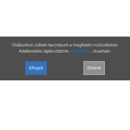
Oldalunkon sütiket használunk a megfelelő működéshez.
Adatkezelési tájékoztatónk
ide kattintva
olvasható.
Elfogad
Elutasít