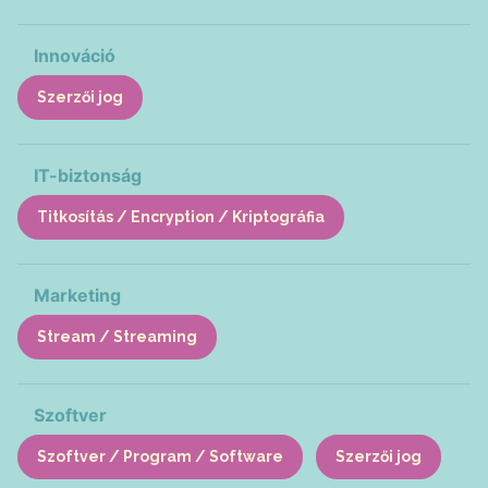
Innováció
Szerzői jog
IT-biztonság
Titkosítás / Encryption / Kriptográfia
Marketing
Stream / Streaming
Szoftver
Szoftver / Program / Software
Szerzői jog