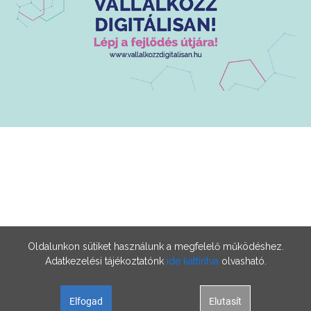
Oldalunkon sütiket használunk a megfelelő működéshez.
Adatkezelési tájékoztatónk
ide kattintva
olvasható.
Elfogad
Elutasít