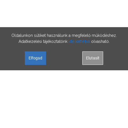
Oldalunkon sütiket használunk a megfelelő működéshez.
Adatkezelési tájékoztatónk
ide kattintva
olvasható.
Elfogad
Elutasít