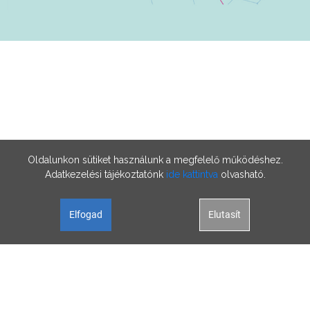
Oldalunkon sütiket használunk a megfelelő működéshez.
Adatkezelési tájékoztatónk
ide kattintva
olvasható.
Elfogad
Elutasít