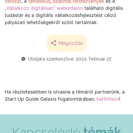
hálózat
, a
tematikus, szakmai rendezvények
és a
„Vállalkozz digitálisan” weboldalon
található digitális
tudástár és a digitális vállalkozásfejlesztést célzó
pályázati lehetőségekről szóló tartalmak.
Megosztás
Utoljára szerkesztve: 2022. február 27.
Ha részletesebben is olvasna a témáról partnerünk, a
Start Up Guide Galaxis fogalomtárában,
kattintson
!
Kapcsolódó
témák