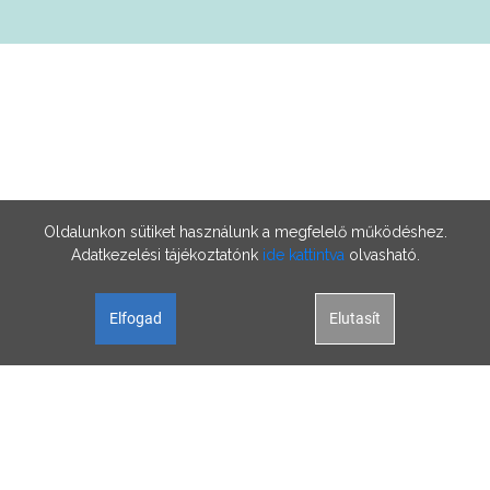
Oldalunkon sütiket használunk a megfelelő működéshez.
Adatkezelési tájékoztatónk
ide kattintva
olvasható.
Elfogad
Elutasít